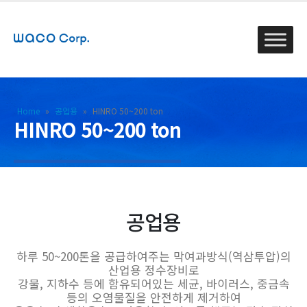
Home
»
공업용
»
HINRO 50~200 ton
HINRO 50~200 ton
공업용
하루 50~200톤을 공급하여주는 막여과방식(역삼투압)의
산업용 정수장비로
강물, 지하수 등에 함유되어있는 세균, 바이러스, 중금속
등의 오염물질을 안전하게 제거하여