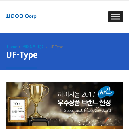
Home
»
언더싱크 HQ7
»
UF-Type
UF-Type